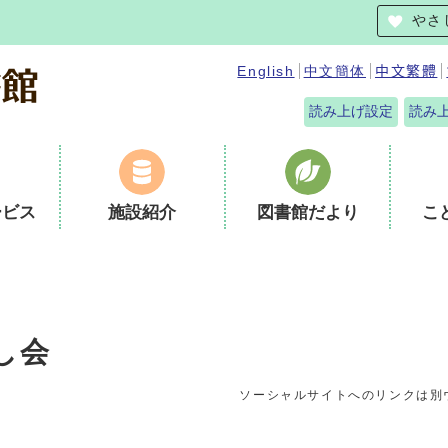
やさ
English
中文簡体
中文繁體
読み上げ設定
読み
ービス
施設紹介
図書館だより
こ
し会
ソーシャルサイトへのリンクは別