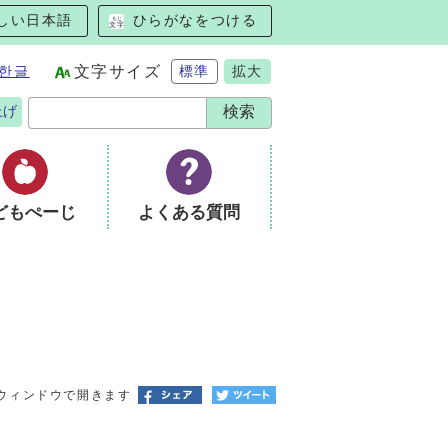
しい日本語
ひらがなをつける
한글
文字サイズ
標準
拡大
上げ
どもぺーじ
よくある質問
ウィンドウで開きます