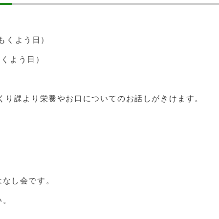
（もくよう日）
もくよう日）
づくり課より栄養やお口についてのお話しがきけます。
はなし会です。
い。