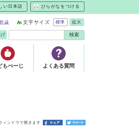
しい日本語
ひらがなをつける
한글
文字サイズ
標準
拡大
上げ
どもぺーじ
よくある質問
ウィンドウで開きます