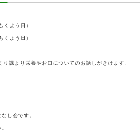
（もくよう日）
（もくよう日）
づくり課より栄養やお口についてのお話しがきけます。
はなし会です。
い。