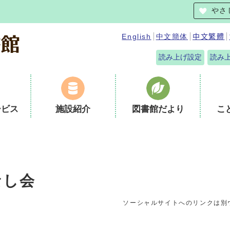
やさ
English
中文簡体
中文繁體
読み上げ設定
読み
ービス
施設紹介
図書館だより
こ
なし会
ソーシャルサイトへのリンクは別