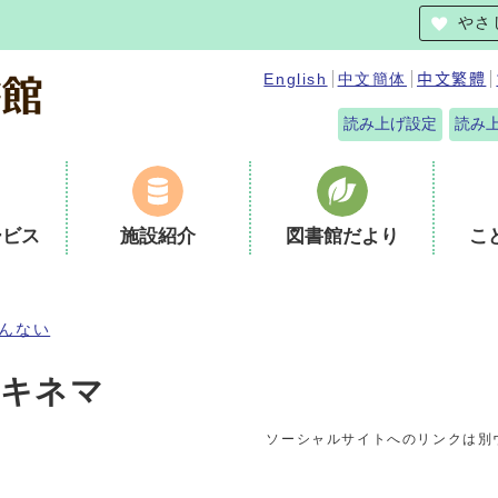
やさ
English
中文簡体
中文繁體
読み上げ設定
読み
ービス
施設紹介
図書館だより
こ
んない
☆キネマ
ソーシャルサイトへのリンクは別