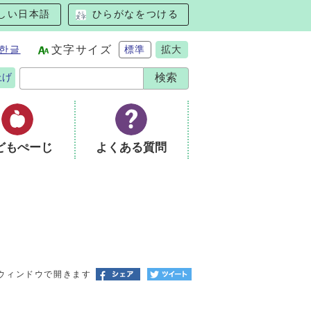
しい日本語
ひらがなをつける
한글
文字サイズ
標準
拡大
上げ
どもぺーじ
よくある質問
ウィンドウで開きます