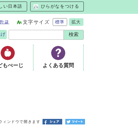
しい日本語
ひらがなをつける
한글
文字サイズ
標準
拡大
上げ
どもぺーじ
よくある質問
ウィンドウで開きます