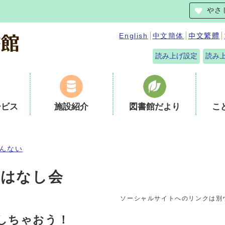
やさ
English
中文簡体
中文繁體
読み上げ設定
読み
ービス
施設紹介
図書館だより
こ
んない
おはなし会
ソーシャルサイトへのリンクは別
しちゃおう！