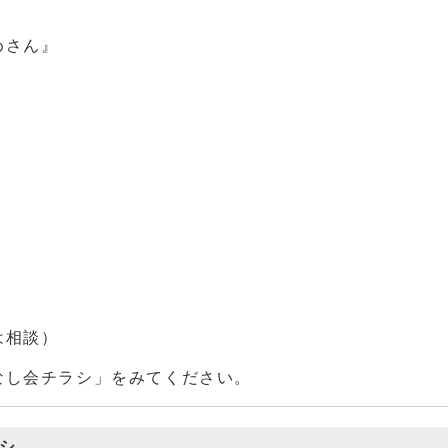
めさん』
は相談）
なし会チラシ」をみてください。
シ