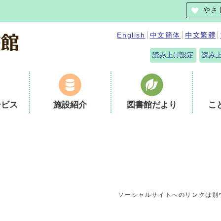
やさ
English
中文簡体
中文繁體
読み上げ設定
読み
ービス
施設紹介
図書館だより
こ
ソーシャルサイトへのリンクは別