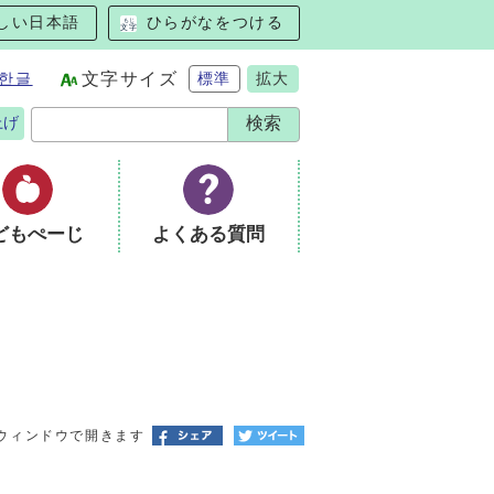
しい日本語
ひらがなをつける
한글
文字サイズ
標準
拡大
上げ
どもぺーじ
よくある質問
ウィンドウで開きます